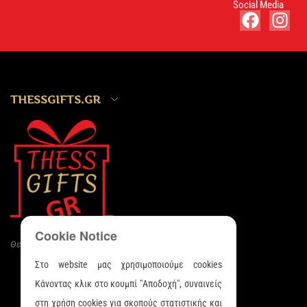
Social Media
THESSGIFTS.GR
Cookie Notice
Θες δώρο...Thessgifts.gr
Στο website μας χρησιμοποιούμε cookies
Κάνοντας κλικ στο κουμπί "Αποδοχή", συναινείς
ΠΛΗΡΟΦΟΡΊΕΣ
στη χρήση cookies για σκοπούς στατιστικής και