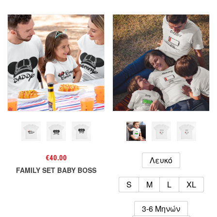
€
40.00
Λευκό
FAMILY SET BABY BOSS
S
M
L
XL
3-6 Μηνών