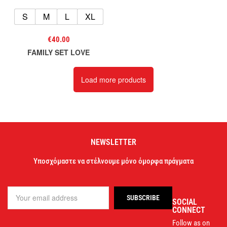
S
M
L
XL
€
40.00
FAMILY SET LOVE
Load more products
NEWSLETTER
Υποσχόμαστε να στέλνουμε μόνο όμορφα πράγματα
SOCIAL
CONNECT
Follow as on