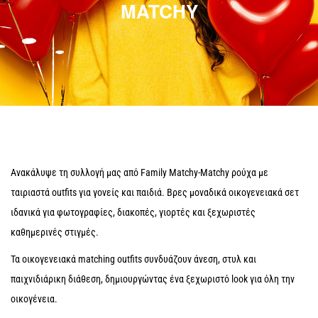
MATCHY
Ανακάλυψε τη συλλογή μας από Family Matchy-Matchy ρούχα με
ταιριαστά outfits για γονείς και παιδιά. Βρες μοναδικά οικογενειακά σετ
ιδανικά για φωτογραφίες, διακοπές, γιορτές και ξεχωριστές
καθημερινές στιγμές.
Τα οικογενειακά matching outfits συνδυάζουν άνεση, στυλ και
παιχνιδιάρικη διάθεση, δημιουργώντας ένα ξεχωριστό look για όλη την
οικογένεια.