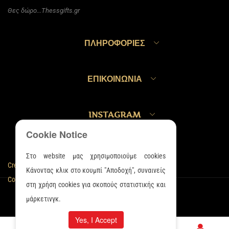
Θες δώρο...Thessgifts.gr
ΠΛΗΡΟΦΟΡΊΕΣ
ΕΠΙΚΟΙΝΩΝΊΑ
INSTAGRAM
Cookie Notice
Στο website μας χρησιμοποιούμε cookies
Created with ❤️ by
PlusValue Advertising
Κάνοντας κλικ στο κουμπί "Αποδοχή", συναινείς
Copyright 2023 © All rights reserved
στη χρήση cookies για σκοπούς στατιστικής και
μάρκετινγκ.
Yes, I Accept