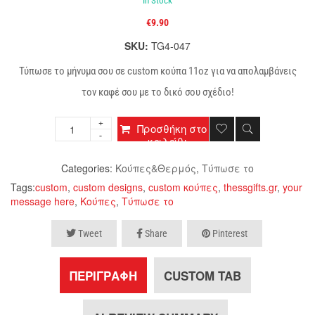
In Stock
€
9.90
SKU:
TG4-047
Τύπωσε το μήνυμα σου σε custom κούπα 11oz για να απολαμβάνεις
τον καφέ σου με το δικό σου σχέδιο!
Προσθήκη στο
καλάθι
Categories:
Κούπες&Θερμός
,
Τύπωσε το
Tags:
custom
,
custom designs
,
custom κούπες
,
thessgifts.gr
,
your
message here
,
Κούπες
,
Τύπωσε το
Tweet
Share
Pinterest
ΠΕΡΙΓΡΑΦΉ
CUSTOM TAB