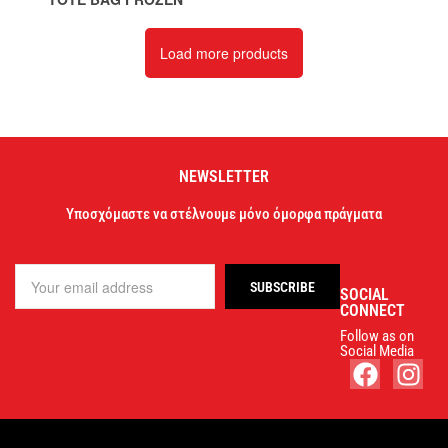
Load more products
NEWSLETTER
Υποσχόμαστε να στέλνουμε μόνο όμορφα πράγματα
SOCIAL
CONNECT
Follow as on
Social Media