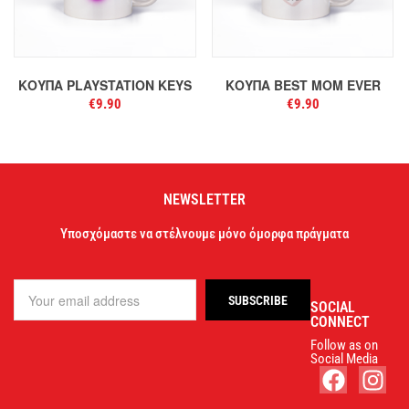
ΚΟΎΠΑ PLAYSTATION KEYS
ΚΟΎΠΑ BEST MOM EVER
€
9.90
€
9.90
NEWSLETTER
Υποσχόμαστε να στέλνουμε μόνο όμορφα πράγματα
SOCIAL
CONNECT
Follow as on
Social Media