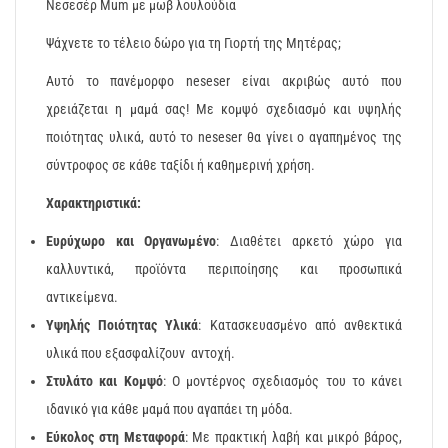
Νεσεσέρ Mum με μωβ λουλούδια
Ψάχνετε το τέλειο δώρο για τη Γιορτή της Μητέρας;
Αυτό το πανέμορφο neseser είναι ακριβώς αυτό που
χρειάζεται η μαμά σας! Με κομψό σχεδιασμό και υψηλής
ποιότητας υλικά, αυτό το neseser θα γίνει ο αγαπημένος της
σύντροφος σε κάθε ταξίδι ή καθημερινή χρήση.
Χαρακτηριστικά:
Ευρύχωρο και Οργανωμένο
: Διαθέτει αρκετό χώρο για
καλλυντικά, προϊόντα περιποίησης και προσωπικά
αντικείμενα.
Υψηλής Ποιότητας Υλικά
: Κατασκευασμένο από ανθεκτικά
υλικά που εξασφαλίζουν αντοχή.
Στυλάτο και Κομψό
: Ο μοντέρνος σχεδιασμός του το κάνει
ιδανικό για κάθε μαμά που αγαπάει τη μόδα.
Εύκολος στη Μεταφορά
: Με πρακτική λαβή και μικρό βάρος,