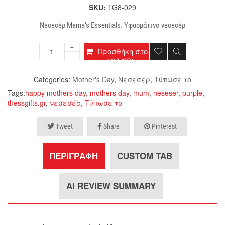
SKU:
TG8-029
Νεσεσέρ Mama’s Essentials. Υφασμάτινο νεσεσέρ
Προσθήκη στο
καλάθι
Categories:
Mother's Day
,
Νεσεσέρ
,
Τύπωσε το
Tags:
happy mothers day
,
mothers day
,
mum
,
neseser
,
purple
,
thessgifts.gr
,
νεσεσέρ
,
Τύπωσε το
Tweet
Share
Pinterest
ΠΕΡΙΓΡΑΦΉ
CUSTOM TAB
AI REVIEW SUMMARY