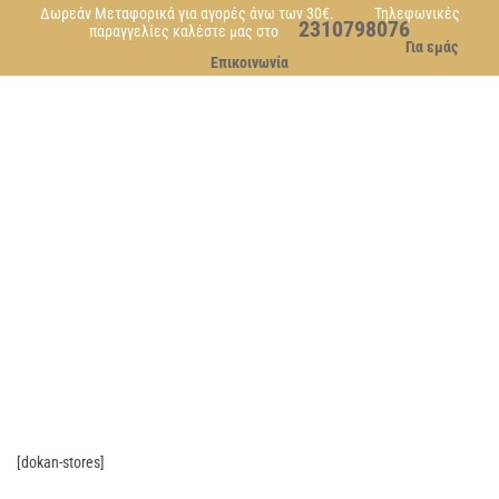
Δωρεάν Μεταφορικά για αγορές άνω των 30€. Τηλεφωνικές
2310798076
παραγγελίες καλέστε μας στο
Για εμάς
Επικοινωνία
STORE
[dokan-stores]